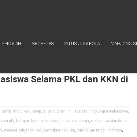
SEKOLAH
SBOBET88
SITUS JUDI BOLA
MAHJONG S
ahasiswa
asiswa Selama PKL dan KKN di
,
,
,
Berita Pendidikan
Kampus
pendidikan
adaptasi lingkungan mahasiswa
,
,
,
iswa pkl
kesiapan kerja mahasiswa
lulusan siap kerja
mahasiswa dan dunia
,
,
,
,
kn
merdeka belajar pkl kkn
pembekalan pkl kkn
pendidikan tinggi Indonesia