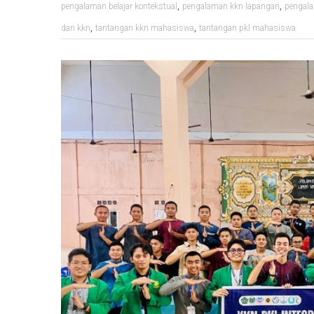
,
,
pengalaman belajar kontekstual
pengalaman kkn lapangan
pengala
,
,
dan kkn
tantangan kkn mahasiswa
tantangan pkl mahasiswa