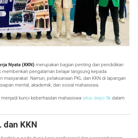
erja Nyata (KKN)
merupakan bagian penting dari pendidikan
tuk memberikan pengalaman belajar langsung kepada
 dan masyarakat. Namun, pelaksanaan PKL dan KKN di lapangan
esiapan mental, akademik, dan sosial mahasiswa.
 menjadi kunci keberhasilan mahasiswa
situs depo 5k
dalam
L dan KKN