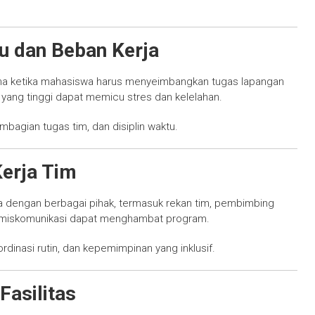
 dan Beban Kerja
ma ketika mahasiswa harus menyeimbangkan tugas lapangan
yang tinggi dapat memicu stres dan kelelahan.
mbagian tugas tim, dan disiplin waktu.
erja Tim
a dengan berbagai pihak, termasuk rekan tim, pembimbing
 miskomunikasi dapat menghambat program.
dinasi rutin, dan kepemimpinan yang inklusif.
Fasilitas