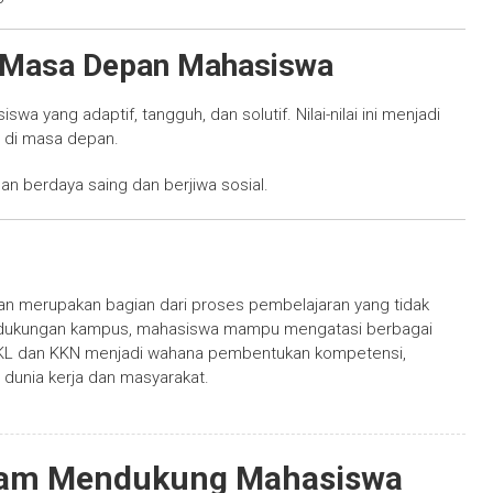
 Masa Depan Mahasiswa
yang adaptif, tangguh, dan solutif. Nilai-nilai ini menjadi
l di masa depan.
an berdaya saing dan berjiwa sosial.
n merupakan bagian dari proses pembelajaran yang tidak
 dan dukungan kampus, mahasiswa mampu mengatasi berbagai
KL dan KKN menjadi wahana pembentukan kompetensi,
dunia kerja dan masyarakat.
alam Mendukung Mahasiswa