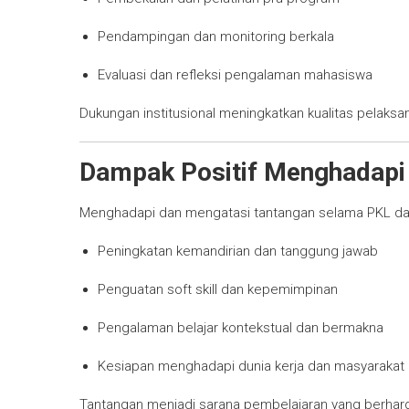
Pendampingan dan monitoring berkala
Evaluasi dan refleksi pengalaman mahasiswa
Dukungan institusional meningkatkan kualitas pelaks
Dampak Positif Menghadapi
Menghadapi dan mengatasi tantangan selama PKL dan
Peningkatan kemandirian dan tanggung jawab
Penguatan soft skill dan kepemimpinan
Pengalaman belajar kontekstual dan bermakna
Kesiapan menghadapi dunia kerja dan masyarakat
Tantangan menjadi sarana pembelajaran yang berhar