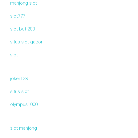
mahjong slot
slot777
slot bet 200
situs slot gacor
slot
joker123
situs slot
olympus1000
slot mahjong