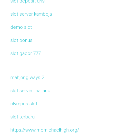
slot deposit qris
slot server kamboja
demo slot
slot bonus
slot gacor 777
mahjong ways 2
slot server thailand
olympus slot
slot terbaru
https://www.mcmichaelhigh.org/