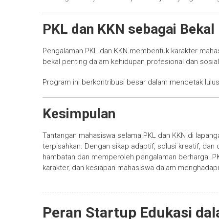
PKL dan KKN sebagai Bekal
Pengalaman PKL dan KKN membentuk karakter mahasiswa 
bekal penting dalam kehidupan profesional dan sosia
Program ini berkontribusi besar dalam mencetak lulus
Kesimpulan
Tantangan mahasiswa selama PKL dan KKN di lapanga
terpisahkan. Dengan sikap adaptif, solusi kreatif,
hambatan dan memperoleh pengalaman berharga. P
karakter, dan kesiapan mahasiswa dalam menghadapi 
Peran Startup Edukasi d