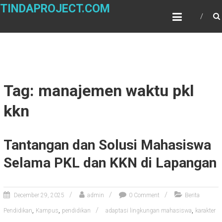
Skip
TINDAPROJECT.COM
to
content
Tag: manajemen waktu pkl
kkn
Tantangan dan Solusi Mahasiswa
Selama PKL dan KKN di Lapangan
December 29, 2025
admin
0 Comment
Berita
,
,
,
Pendidikan
Kampus
pendidikan
adaptasi lingkungan mahasiswa
karakter