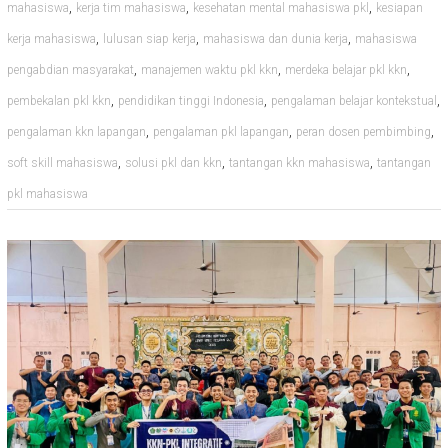
,
,
,
mahasiswa
kerja tim mahasiswa
kesehatan mental mahasiswa pkl
kesiapan
,
,
,
kerja mahasiswa
lulusan siap kerja
mahasiswa dan dunia kerja
mahasiswa
,
,
,
pengabdian masyarakat
manajemen waktu pkl kkn
merdeka belajar pkl kkn
,
,
,
pembekalan pkl kkn
pendidikan tinggi Indonesia
pengalaman belajar kontekstual
,
,
,
pengalaman kkn lapangan
pengalaman pkl lapangan
peran dosen pembimbing
,
,
,
soft skill mahasiswa
solusi pkl dan kkn
tantangan kkn mahasiswa
tantangan
pkl mahasiswa