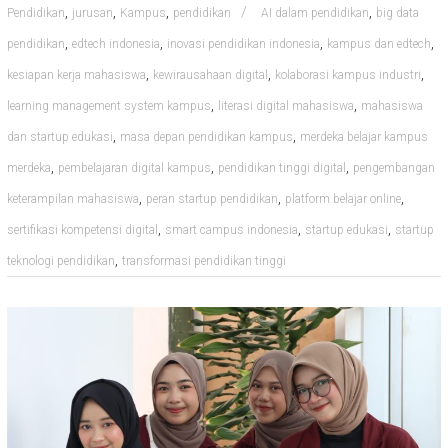
,
,
,
,
Pendidikan
jurusan
Kampus
pendidikan
AI dalam pendidikan
big data
,
,
,
,
pendidikan
edtech indonesia
inovasi pendidikan indonesia
kampus dan edtech
,
,
,
kesiapan kerja mahasiswa
kewirausahaan digital
kolaborasi kampus industri
,
,
learning management system kampus
literasi digital mahasiswa
mahasiswa
,
,
dan startup edukasi
masa depan pendidikan kampus
merdeka belajar kampus
,
,
,
merdeka
pembelajaran digital kampus
pendidikan tinggi digital
pengembangan
,
,
,
keterampilan mahasiswa
peran startup pendidikan
platform belajar online
,
,
,
sertifikasi kompetensi digital
smart campus indonesia
startup edukasi
startup
,
teknologi pendidikan
transformasi pendidikan tinggi