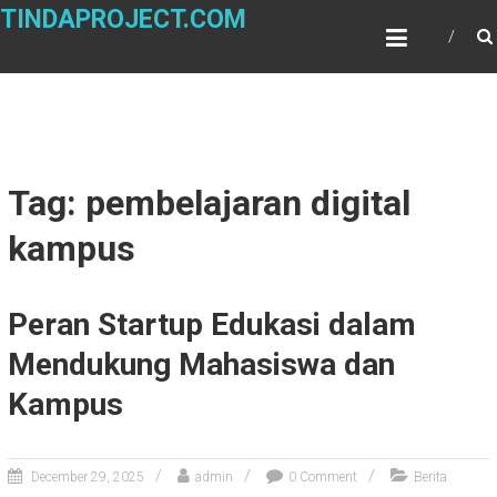
Skip
TINDAPROJECT.COM
to
content
Tag: pembelajaran digital
kampus
Peran Startup Edukasi dalam
Mendukung Mahasiswa dan
Kampus
December 29, 2025
admin
0 Comment
Berita