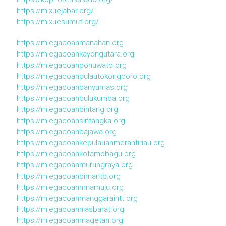
https://mixuejabar.org/
https://mixuesumut.org/
https://miegacoanmanahan.org
https://miegacoankayongutara.org
https://miegacoanpohuwato.org
https://miegacoanpulautokongboro.org
https://miegacoanbanyumas.org
https://miegacoanbulukumba.org
https://miegacoanbintang.org
https://miegacoansintangka.org
https://miegacoanbajawa.org
https://miegacoankepulauanmerantiriau.org
https://miegacoankotamobagu.org
https://miegacoanmurungraya.org
https://miegacoanbimantb.org
https://miegacoannmamuju.org
https://miegacoanmanggaraintt.org
https://miegacoanniasbarat.org
https://miegacoanmagetan.org