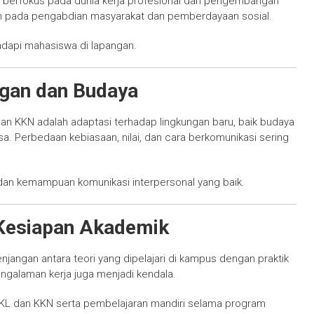
KL berfokus pada dunia kerja profesional dan pengembangan
an pada pengabdian masyarakat dan pemberdayaan sosial.
adapi mahasiswa di lapangan.
ngan dan Budaya
n KKN adalah adaptasi terhadap lingkungan baru, baik budaya
sa. Perbedaan kebiasaan, nilai, dan cara berkomunikasi sering
dan kemampuan komunikasi interpersonal yang baik.
Kesiapan Akademik
angan antara teori yang dipelajari di kampus dengan praktik
engalaman kerja juga menjadi kendala.
PKL dan KKN serta pembelajaran mandiri selama program