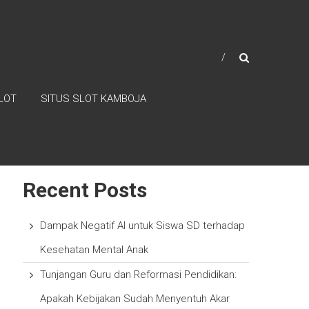
LOT
SITUS SLOT KAMBOJA
Search
Search
Recent Posts
Dampak Negatif AI untuk Siswa SD terhadap
Kesehatan Mental Anak
Tunjangan Guru dan Reformasi Pendidikan:
Apakah Kebijakan Sudah Menyentuh Akar