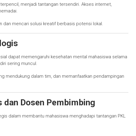
terpencil, menjadi tantangan tersendiri. Akses internet,
 memadai.
dan mencari solusi kreatif berbasis potensi lokal.
logis
n sosial dapat memengaruhi kesehatan mental mahasiswa selama
iri sering muncul.
aling mendukung dalam tim, dan memanfaatkan pendampingan
us dan Dosen Pembimbing
tegis dalam membantu mahasiswa menghadapi tantangan PKL