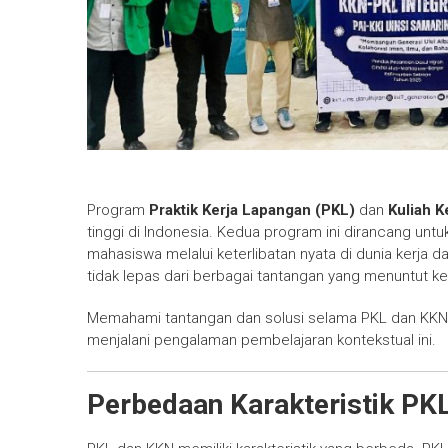
Program
Praktik Kerja Lapangan (PKL)
dan
Kuliah K
tinggi di Indonesia. Kedua program ini dirancang un
mahasiswa melalui keterlibatan nyata di dunia kerja
tidak lepas dari berbagai tantangan yang menuntut k
Memahami tantangan dan solusi selama PKL dan KKN
menjalani pengalaman pembelajaran kontekstual ini.
Perbedaan Karakteristik PK