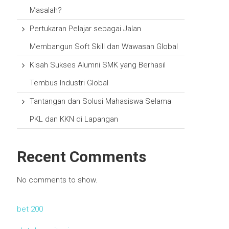
Masalah?
Pertukaran Pelajar sebagai Jalan
Membangun Soft Skill dan Wawasan Global
Kisah Sukses Alumni SMK yang Berhasil
Tembus Industri Global
Tantangan dan Solusi Mahasiswa Selama
PKL dan KKN di Lapangan
Recent Comments
No comments to show.
bet 200