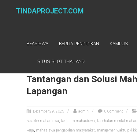
Skip
to
TINDAPROJECT.COM
content
BEASISWA
BERITA PENDIDIKAN
KAMPUS
Tag: merdeka belajar p
SITUS SLOT THAILAND
Tantangan dan Solusi Mah
Lapangan
December 29, 2025
admin
0 Comment
,
,
karakter mahasiswa
kerja tim mahasiswa
kesehatan mental mahas
,
,
kerja
mahasiswa pengabdian masyarakat
manajemen waktu pkl k