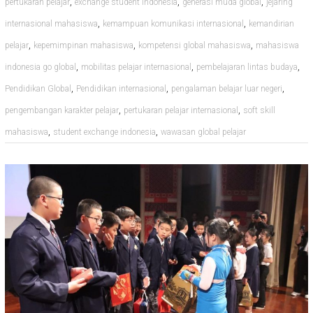
,
,
,
pertukaran pelajar
exchange student indonesia
generasi muda global
jejaring
,
,
internasional mahasiswa
kemampuan komunikasi internasional
kemandirian
,
,
,
pelajar
kepemimpinan mahasiswa
kompetensi global mahasiswa
mahasiswa
,
,
,
indonesia go global
mobilitas pelajar internasional
pembelajaran lintas budaya
,
,
,
Pendidikan Global
Pendidikan internasional
pengalaman belajar luar negeri
,
,
pengembangan karakter pelajar
pertukaran pelajar internasional
soft skill
,
,
mahasiswa
student exchange indonesia
wawasan global pelajar