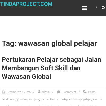
Skip
TINDAPROJECT.COM
to
content
Tag: wawasan global pelajar
Pertukaran Pelajar sebagai Jalan
Membangun Soft Skill dan
Wawasan Global
December 29, 2025
admin
0 Comment
Berita
,
,
,
,
Pendidikan
jurusan
Kampus
pendidikan
adaptasi budaya pelajar
alumni