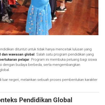
endidikan dituntut untuk tidak hanya mencetak lulusan yang
ll dan wawasan global
. Salah satu program pendidikan yang
pertukaran pelajar
. Program ini membuka peluang bagi siswa
raksi dengan budaya berbeda, serta mengembangkan
global.
di luar negeri, melainkan sebuah proses pembentukan karakter
onteks Pendidikan Global