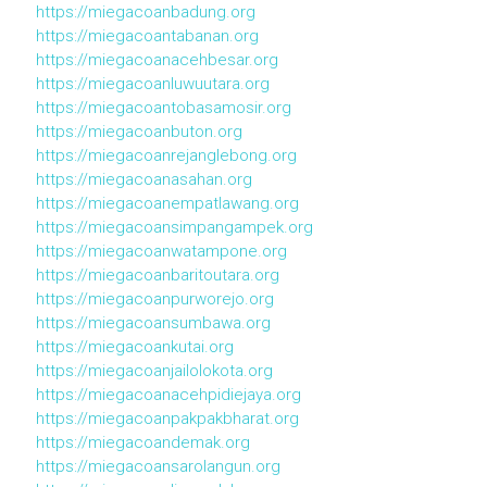
https://miegacoanbadung.org
https://miegacoantabanan.org
https://miegacoanacehbesar.org
https://miegacoanluwuutara.org
https://miegacoantobasamosir.org
https://miegacoanbuton.org
https://miegacoanrejanglebong.org
https://miegacoanasahan.org
https://miegacoanempatlawang.org
https://miegacoansimpangampek.org
https://miegacoanwatampone.org
https://miegacoanbaritoutara.org
https://miegacoanpurworejo.org
https://miegacoansumbawa.org
https://miegacoankutai.org
https://miegacoanjailolokota.org
https://miegacoanacehpidiejaya.org
https://miegacoanpakpakbharat.org
https://miegacoandemak.org
https://miegacoansarolangun.org