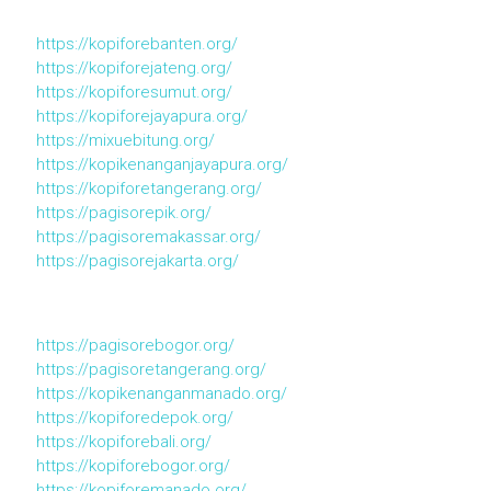
https://kopiforebanten.org/
https://kopiforejateng.org/
https://kopiforesumut.org/
https://kopiforejayapura.org/
https://mixuebitung.org/
https://kopikenanganjayapura.org/
https://kopiforetangerang.org/
https://pagisorepik.org/
https://pagisoremakassar.org/
https://pagisorejakarta.org/
https://pagisorebogor.org/
https://pagisoretangerang.org/
https://kopikenanganmanado.org/
https://kopiforedepok.org/
https://kopiforebali.org/
https://kopiforebogor.org/
https://kopiforemanado.org/