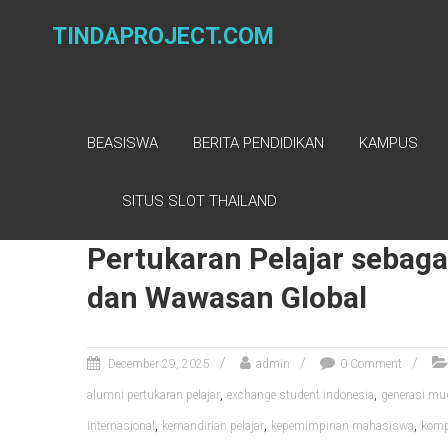
Skip
to
TINDAPROJECT.COM
content
BEASISWA
BERITA PENDIDIKAN
KAMPUS
Tag: kemandirian pela
SITUS SLOT THAILAND
Pertukaran Pelajar sebaga
dan Wawasan Global
December 29, 2025
admin
0 Comment
,
,
alumni pertukaran pelajar
exchange student indonesia
generasi mu
,
,
,
internasional
kemandirian pelajar
kepemimpinan mahasiswa
komp