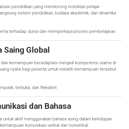
alisasi pendidikan yang mendorong mobilitas pelajar
 langsung sistem pendidikan, budaya akademik, dan dinamika
rta terhadap dunia dan memperkaya proses pembelajaran.
a Saing Global
tim, dan kemampuan beradaptasi menjadi kompetensi utama di
 ruang nyata bagi peserta untuk melatih kemampuan tersebut
mpatik, terbuka, dan fleksibel.
nikasi dan Bahasa
ta untuk aktif menggunakan bahasa asing dalam kehidupan
an kemampuan komunikasi verbal dan nonverbal.