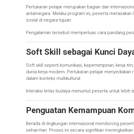
Pertukaran pelajar merupakan bagian dari internasion
antarnegara. Melalui program ini, peserta merasakan
sosial di negara tujuan.
Pengalaman tersebut memperluas cara pandang pese
Soft Skill sebagai Kunci Day
Soft skill seperti komunikasi, kepemimpinan, kerja 
dunia kerja modern. Pertukaran pelajar menyediakan
dalam konteks multikultural.
Interaksi lintas budaya menuntut peserta untuk lebih e
Penguatan Kemampuan Komu
Berada di lingkungan internasional mendorong peser
sehari-hari. Proses ini secara signifikan meningkatk