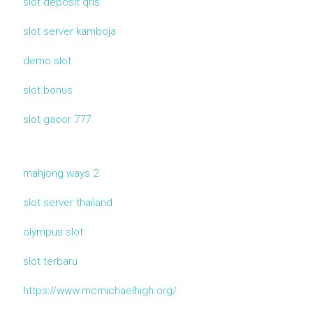
slot deposit qris
slot server kamboja
demo slot
slot bonus
slot gacor 777
mahjong ways 2
slot server thailand
olympus slot
slot terbaru
https://www.mcmichaelhigh.org/