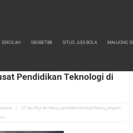
SEKOLAH
SBOBET88
SITUS JUDI BOLA
MAHJONG S
ncis
usat Pendidikan Teknologi di
,
,
Kampus
IUT des Pays de l'Adour
pendidikan teknologi Prancis
program
cis