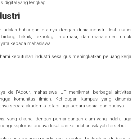
s digital yang lengkap.
ustri
adalah hubungan eratnya dengan dunia industri. Institusi ini
idang teknik, teknologi informasi, dan manajemen untuk
nyata kepada mahasiswa.
mi kebutuhan industri sekaligus meningkatkan peluang kerja
ys de l’Adour, mahasiswa IUT menikmati berbagai aktivitas
, hingga komunitas ilmiah. Kehidupan kampus yang dinamis
ya secara akademis tetapi juga secara sosial dan budaya.
cis, yang dikenal dengan pemandangan alam yang indah, juga
ngeksplorasi budaya lokal dan keindahan wilayah tersebut.
reka yang mencari pendidikan teknologi berkualitas di Prancis.