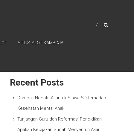
LOT
SITUS SLOT KAMBOJA
Search
Search
Recent Posts
Dampak Negatif AI untuk Siswa SD terhadap
Kesehatan Mental Anak
Tunjangan Guru dan Reformasi Pendidikan:
Apakah Kebijakan Sudah Menyentuh Akar