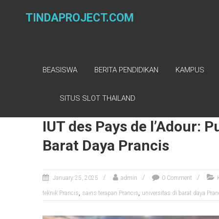
Skip
to
TINDAPROJECT.COM
content
BEASISWA
BERITA PENDIDIKAN
KAMPUS
Tag: sains terapan Pra
SITUS SLOT THAILAND
IUT des Pays de l’Adour: P
Barat Daya Prancis
January 25, 2025
admin
0 Comment
,
,
teknik Prancis
sains terapan Prancis
universitas di barat daya Pran