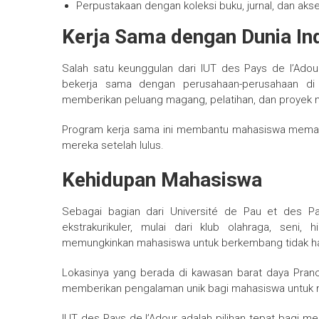
Perpustakaan dengan koleksi buku, jurnal, dan akse
Kerja Sama dengan Dunia Ind
Salah satu keunggulan dari IUT des Pays de l’Adour 
bekerja sama dengan perusahaan-perusahaan di b
memberikan peluang magang, pelatihan, dan proyek 
Program kerja sama ini membantu mahasiswa memaha
mereka setelah lulus.
Kehidupan Mahasiswa
Sebagai bagian dari Université de Pau et des Pa
ekstrakurikuler, mulai dari klub olahraga, seni
memungkinkan mahasiswa untuk berkembang tidak han
Lokasinya yang berada di kawasan barat daya Pran
memberikan pengalaman unik bagi mahasiswa untuk me
IUT des Pays de l’Adour adalah pilihan tepat bagi me