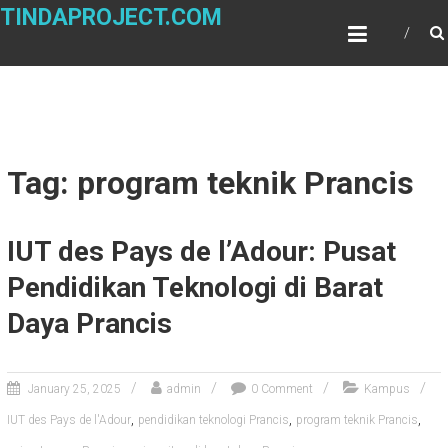
Skip
TINDAPROJECT.COM
to
content
Tag: program teknik Prancis
IUT des Pays de l’Adour: Pusat
Pendidikan Teknologi di Barat
Daya Prancis
January 25, 2025
admin
0 Comment
Kampus
,
,
,
IUT des Pays de l'Adour
pendidikan teknologi Prancis
program teknik Prancis