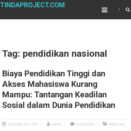
Skip
TINDAPROJECT.COM
to
content
Tag: pendidikan nasional
Biaya Pendidikan Tinggi dan
Akses Mahasiswa Kurang
Mampu: Tantangan Keadilan
Sosial dalam Dunia Pendidikan
,
December 26, 2025
admin
0 Comment
Beasiswa