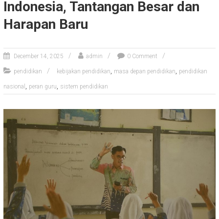
Indonesia, Tantangan Besar dan
Harapan Baru
December 14, 2025
admin
0 Comment
,
,
pendidikan
kebijakan pendidikan
masa depan pendidikan
pendidikan
,
,
nasional
peran guru
sistem pendidikan