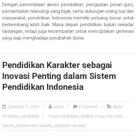
Dengan pemerataan akses pendidikan, penguatan peran guru,
pemanfaatan teknologi yang bijak, serta dukungan orang tua dan
masyarakat, pendidikan Indonesia memiliki peluang besar untuk
berkembang lebih baik. Masa depan pendidikan bukan sekadar
tantangan, tetapi juga kesempatan untuk menciptakan generasi
yang siap menghadapi perubahan dunia.
Pendidikan Karakter sebagai
Inovasi Penting dalam Sistem
Pendidikan Indonesia
December 11, 2025
admin
0 Comment
Berita
,
,
,
Pendidikan
pendidikan
Inovasi pendidikan
karakter siswa
nilai moral
,
,
sekolah
Pembentukan karakter
pendidikan nasional