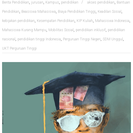
,
,
,
,
Berita Pendidikan
jurusan
Kampus
pendidikan
akses pendidikan
Bantuan
,
,
,
,
Pendidikan
Beasiswa Mahasiswa
Biaya Pendidikan Tinggi
Keadilan Sosial
,
,
,
,
kebijakan pendidikan
Kesempatan Pendidikan
KIP Kuliah
Mahasiswa Indonesia
,
,
,
Mahasiswa Kurang Mampu
Mobilitas Sosial
pendidikan inklusif
pendidikan
,
,
,
,
nasional
pendidikan tinggi Indonesia
Perguruan Tinggi Negeri
SDM Unggul
UKT Perguruan Tinggi