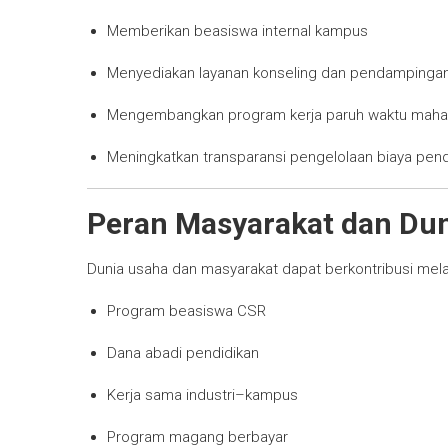
Memberikan beasiswa internal kampus
Menyediakan layanan konseling dan pendampinga
Mengembangkan program kerja paruh waktu maha
Meningkatkan transparansi pengelolaan biaya pend
Peran Masyarakat dan Du
Dunia usaha dan masyarakat dapat berkontribusi melal
Program beasiswa CSR
Dana abadi pendidikan
Kerja sama industri–kampus
Program magang berbayar