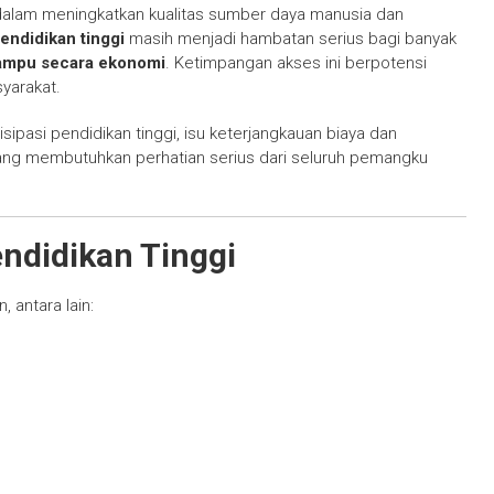
 dalam meningkatkan kualitas sumber daya manusia dan
endidikan tinggi
masih menjadi hambatan serius bagi banyak
ampu secara ekonomi
. Ketimpangan akses ini berpotensi
yarakat.
ipasi pendidikan tinggi, isu keterjangkauan biaya dan
ang membutuhkan perhatian serius dari seluruh pemangku
didikan Tinggi
 antara lain: