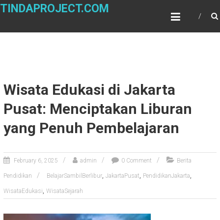
Skip
TINDAPROJECT.COM
to
content
Wisata Edukasi di Jakarta
Pusat: Menciptakan Liburan
yang Penuh Pembelajaran
February 6, 2025
admin
0 Comment
Berita
,
,
,
Pendidikan
BelajarSambilBerlibur
JakartaPusat
PendidikanJakarta
,
WisataEdukasi
WisataSejarah