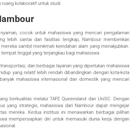
ruang kolaboratif untuk studi.
 Nambour
 nyaman, cocok untuk mahasiswa yang mencari pengalaman
ng lebih santai dan fasilitas lengkap, Nambour memberikan
 mereka sambil menikmati keindahan alam yang menakjubkan.
n tempat tinggal yang terjangkau bagi mahasiswa.
k, transportasi, dan berbagai layanan yang diperlukan mahasiswa
hidup yang relatif lebih rendah dibandingkan dengan kota-kota
 banyak mahasiswa internasional dan domestik yang mencari
ang berkualitas melalui TAFE Queensland dan UniSC. Dengan
pus yang strategis, mahasiswa dari Nambour dapat mengejar
tas mereka. Kedua institusi ini menawarkan berbagai pilihan
wa mempersiapkan diri untuk memasuki dunia kerja dengan
asional.