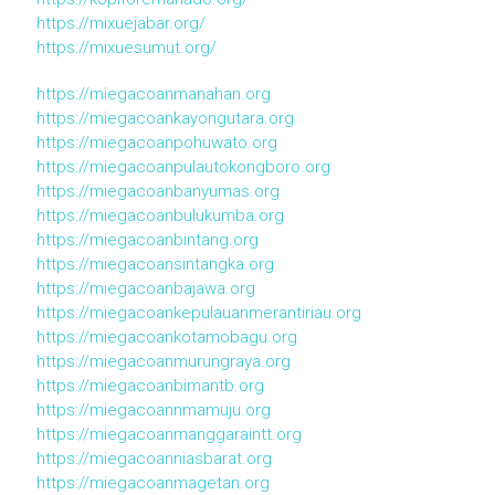
https://mixuejabar.org/
https://mixuesumut.org/
https://miegacoanmanahan.org
https://miegacoankayongutara.org
https://miegacoanpohuwato.org
https://miegacoanpulautokongboro.org
https://miegacoanbanyumas.org
https://miegacoanbulukumba.org
https://miegacoanbintang.org
https://miegacoansintangka.org
https://miegacoanbajawa.org
https://miegacoankepulauanmerantiriau.org
https://miegacoankotamobagu.org
https://miegacoanmurungraya.org
https://miegacoanbimantb.org
https://miegacoannmamuju.org
https://miegacoanmanggaraintt.org
https://miegacoanniasbarat.org
https://miegacoanmagetan.org