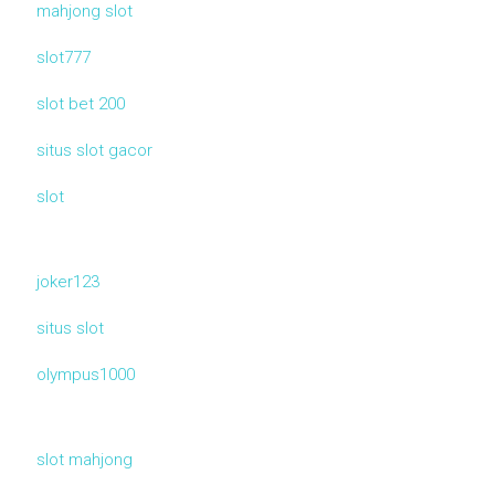
mahjong slot
slot777
slot bet 200
situs slot gacor
slot
joker123
situs slot
olympus1000
slot mahjong