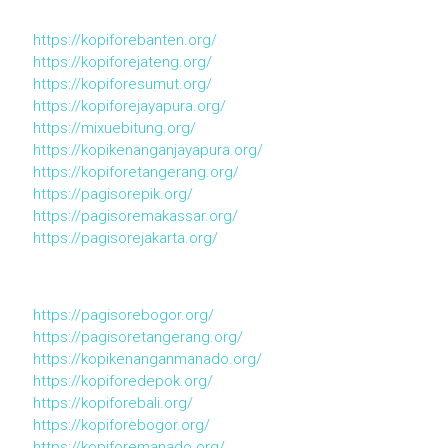
https://kopiforebanten.org/
https://kopiforejateng.org/
https://kopiforesumut.org/
https://kopiforejayapura.org/
https://mixuebitung.org/
https://kopikenanganjayapura.org/
https://kopiforetangerang.org/
https://pagisorepik.org/
https://pagisoremakassar.org/
https://pagisorejakarta.org/
https://pagisorebogor.org/
https://pagisoretangerang.org/
https://kopikenanganmanado.org/
https://kopiforedepok.org/
https://kopiforebali.org/
https://kopiforebogor.org/
https://kopiforemanado.org/