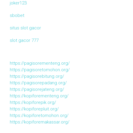
joker123
sbobet
situs slot gacor
slot gacor 777
https://pagisorementeng.org/
https://pagisoretomohon.org/
https://pagisorebitung.org/
https://pagisorepadang.org/
https://pagisorejateng.org/
https://kopiforementeng.org/
https://kopiforepik.org/
https://kopiforepluit.org/
https://kopiforetomohon.org/
https://kopiforemakassar.org/