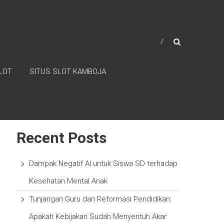
LOT
SITUS SLOT KAMBOJA
Search
Search
Recent Posts
Dampak Negatif AI untuk Siswa SD terhadap
Kesehatan Mental Anak
Tunjangan Guru dan Reformasi Pendidikan:
Apakah Kebijakan Sudah Menyentuh Akar