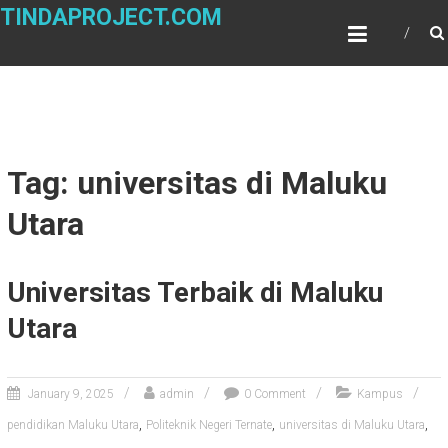
Skip
TINDAPROJECT.COM
to
content
Tag: universitas di Maluku
Utara
Universitas Terbaik di Maluku
Utara
January 9, 2025
admin
0 Comment
Kampus
,
,
,
pendidikan Maluku Utara
Politeknik Negeri Ternate
universitas di Maluku Utara