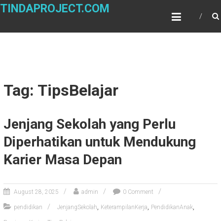
Skip
TINDAPROJECT.COM
to
content
Tag: TipsBelajar
Jenjang Sekolah yang Perlu
Diperhatikan untuk Mendukung
Karier Masa Depan
August 28, 2025
admin
0 Comment
,
,
,
pendidikan
JenjangSekolah
KeterampilanKerja
PendidikanAnak