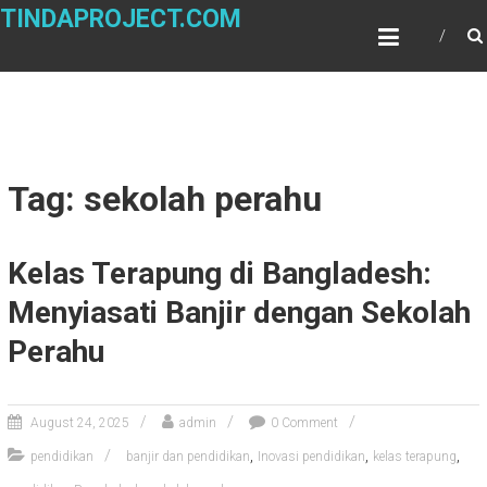
Skip
TINDAPROJECT.COM
to
content
Tag: sekolah perahu
Kelas Terapung di Bangladesh:
Menyiasati Banjir dengan Sekolah
Perahu
August 24, 2025
admin
0 Comment
,
,
,
pendidikan
banjir dan pendidikan
Inovasi pendidikan
kelas terapung