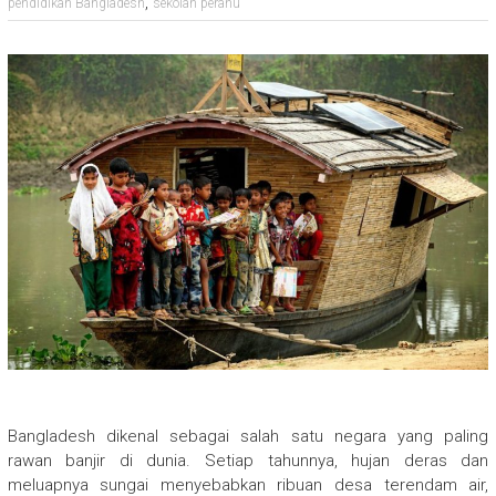
,
pendidikan Bangladesh
sekolah perahu
Bangladesh dikenal sebagai salah satu negara yang paling
rawan banjir di dunia. Setiap tahunnya, hujan deras dan
meluapnya sungai menyebabkan ribuan desa terendam air,