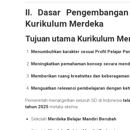
II. Dasar Pengembangan
Kurikulum Merdeka
Tujuan utama Kurikulum Mer
Menumbuhkan karakter sesuai Profil Pelajar Pan
Meningkatkan pemahaman konsep secara mend
Memberikan ruang kreativitas dan keberagaman
Menguatkan relevansi pembelajaran dengan keh
Pemerintah menargetkan seluruh SD di Indonesia
tel
tahun 2025
melalui skema:
Sekolah
Merdeka Belajar Mandiri Berubah