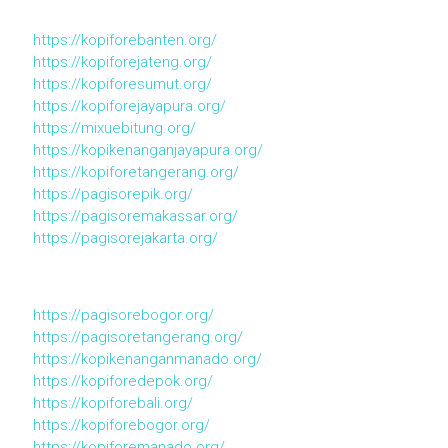
https://kopiforebanten.org/
https://kopiforejateng.org/
https://kopiforesumut.org/
https://kopiforejayapura.org/
https://mixuebitung.org/
https://kopikenanganjayapura.org/
https://kopiforetangerang.org/
https://pagisorepik.org/
https://pagisoremakassar.org/
https://pagisorejakarta.org/
https://pagisorebogor.org/
https://pagisoretangerang.org/
https://kopikenanganmanado.org/
https://kopiforedepok.org/
https://kopiforebali.org/
https://kopiforebogor.org/
https://kopiforemanado.org/