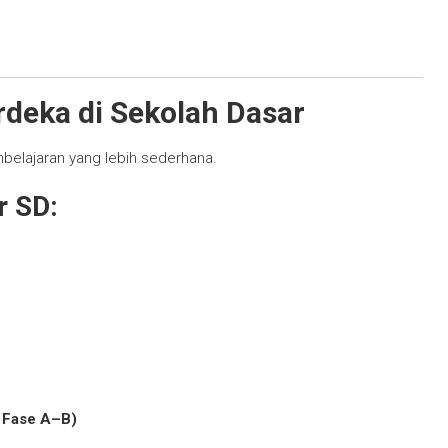
rdeka di Sekolah Dasar
belajaran yang lebih sederhana.
r SD:
i Fase A–B)