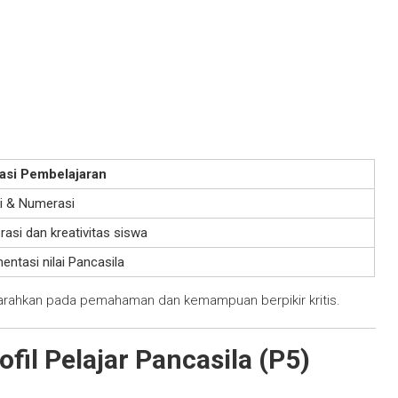
asi Pembelajaran
si & Numerasi
rasi dan kreativitas siswa
entasi nilai Pancasila
i diarahkan pada pemahaman dan kemampuan berpikir kritis.
ofil Pelajar Pancasila (P5)