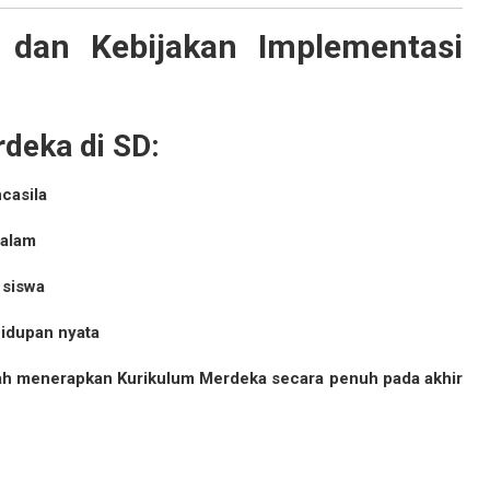
 dan Kebijakan Implementasi
deka di SD:
casila
alam
 siswa
idupan nyata
ah menerapkan Kurikulum Merdeka secara penuh pada akhir