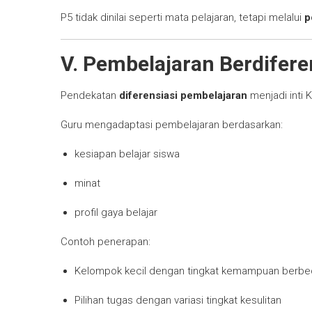
P5 tidak dinilai seperti mata pelajaran, tetapi melalui
p
V. Pembelajaran Berdiferen
Pendekatan
diferensiasi pembelajaran
menjadi inti 
Guru mengadaptasi pembelajaran berdasarkan:
kesiapan belajar siswa
minat
profil gaya belajar
Contoh penerapan:
Kelompok kecil dengan tingkat kemampuan berbe
Pilihan tugas dengan variasi tingkat kesulitan