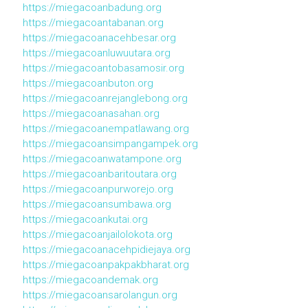
https://miegacoanbadung.org
https://miegacoantabanan.org
https://miegacoanacehbesar.org
https://miegacoanluwuutara.org
https://miegacoantobasamosir.org
https://miegacoanbuton.org
https://miegacoanrejanglebong.org
https://miegacoanasahan.org
https://miegacoanempatlawang.org
https://miegacoansimpangampek.org
https://miegacoanwatampone.org
https://miegacoanbaritoutara.org
https://miegacoanpurworejo.org
https://miegacoansumbawa.org
https://miegacoankutai.org
https://miegacoanjailolokota.org
https://miegacoanacehpidiejaya.org
https://miegacoanpakpakbharat.org
https://miegacoandemak.org
https://miegacoansarolangun.org