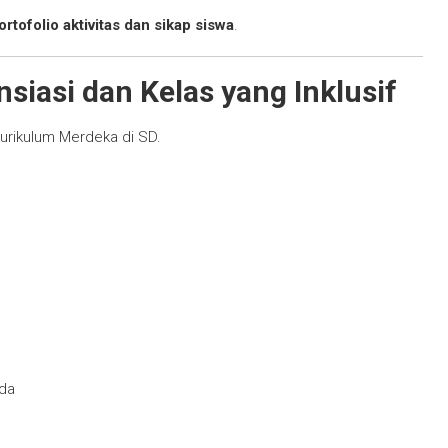
ortofolio aktivitas dan sikap siswa
.
siasi dan Kelas yang Inklusif
Kurikulum Merdeka di SD.
da