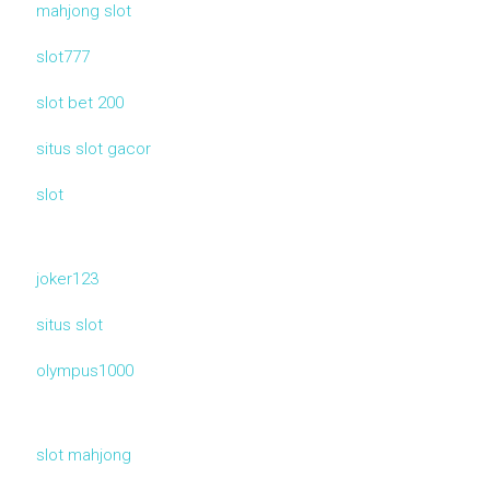
mahjong slot
slot777
slot bet 200
situs slot gacor
slot
joker123
situs slot
olympus1000
slot mahjong