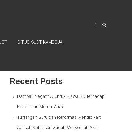
LOT
SITUS SLOT KAMBOJA
Search
Search
Recent Posts
Dampak Negatif AI untuk Siswa SD terhadap
Kesehatan Mental Anak
Tunjangan Guru dan Reformasi Pendidikan:
Apakah Kebijakan Sudah Menyentuh Akar