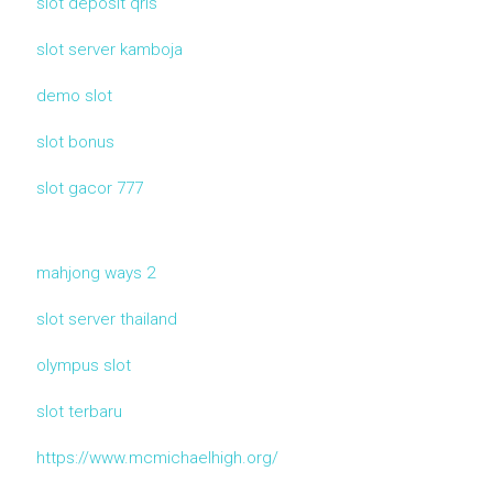
slot deposit qris
slot server kamboja
demo slot
slot bonus
slot gacor 777
mahjong ways 2
slot server thailand
olympus slot
slot terbaru
https://www.mcmichaelhigh.org/