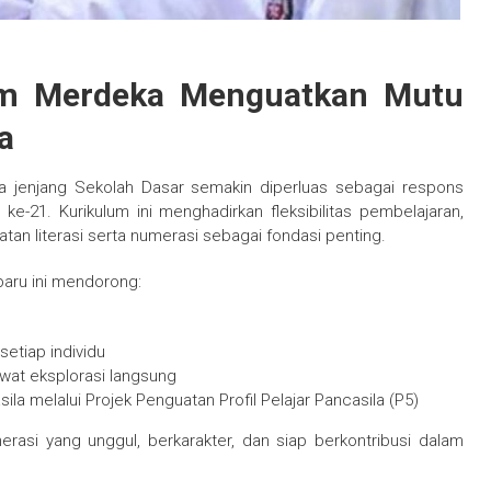
lum Merdeka Menguatkan Mutu
a
a jenjang Sekolah Dasar semakin diperluas sebagai respons
-21. Kurikulum ini menghadirkan fleksibilitas pembelajaran,
an literasi serta numerasi sebagai fondasi penting.
aru ini mendorong:
etiap individu
at eksplorasi langsung
la melalui Projek Penguatan Profil Pelajar Pancasila (P5)
rasi yang unggul, berkarakter, dan siap berkontribusi dalam