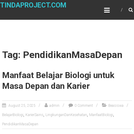
Skip
TINDAPROJECT.COM
to
content
Tag: PendidikanMasaDepan
Manfaat Belajar Biologi untuk
Masa Depan dan Karier
August 25, 2025
admin
0 Comment
Beasiswa
,
,
,
,
BelajarBiologi
KarierSains
LingkunganDanKesehatan
ManfaatBiologi
PendidikanMasaDepan