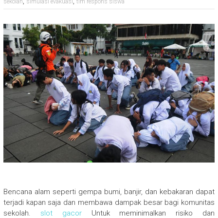
,
,
sekolah
simulasi evakuasi
tim respons siswa
Bencana alam seperti gempa bumi, banjir, dan kebakaran dapat
terjadi kapan saja dan membawa dampak besar bagi komunitas
sekolah.
slot gacor
Untuk meminimalkan risiko dan