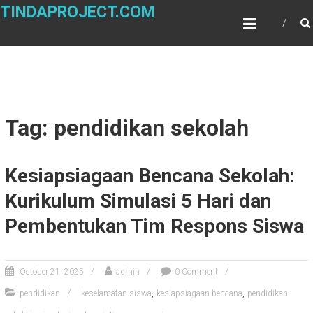
Skip
TINDAPROJECT.COM
to
content
Tag: pendidikan sekolah
Kesiapsiagaan Bencana Sekolah:
Kurikulum Simulasi 5 Hari dan
Pembentukan Tim Respons Siswa
October 21, 2025
admin
0 Comment
,
,
pendidikan
keselamatan siswa
kesiapsiagaan bencana
pendidikan