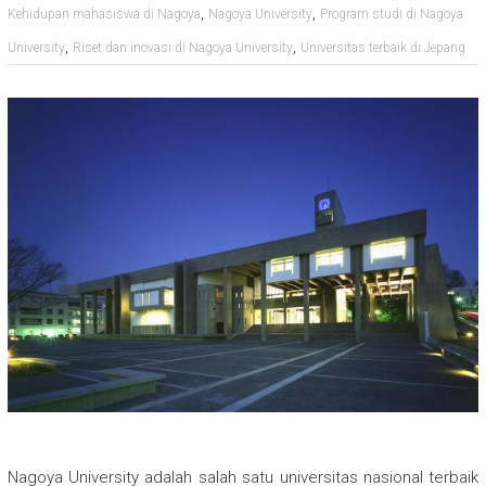
,
,
Kehidupan mahasiswa di Nagoya
Nagoya University
Program studi di Nagoya
,
,
University
Riset dan inovasi di Nagoya University
Universitas terbaik di Jepang
Nagoya University adalah salah satu universitas nasional terbaik