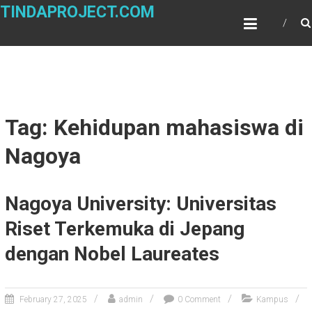
Skip
TINDAPROJECT.COM
to
content
Tag: Kehidupan mahasiswa di
Nagoya
Nagoya University: Universitas
Riset Terkemuka di Jepang
dengan Nobel Laureates
February 27, 2025
admin
0 Comment
Kampus