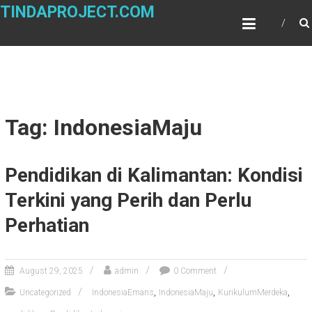
Skip
TINDAPROJECT.COM
to
content
Tag: IndonesiaMaju
Pendidikan di Kalimantan: Kondisi
Terkini yang Perih dan Perlu
Perhatian
August 29, 2025
admin
0 Comment
,
,
,
Uncategorized
IndonesiaEmans
IndonesiaMaju
KurikulumMerdeka