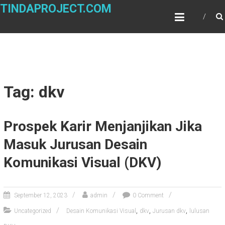
Skip
TINDAPROJECT.COM
to
content
Tag: dkv
Prospek Karir Menjanjikan Jika
Masuk Jurusan Desain
Komunikasi Visual (DKV)
September 12, 2023
admin
0 Comment
,
,
,
Uncategorized
Desain Komunikasi Visual
dkv
Jurusan dkv
lulusan