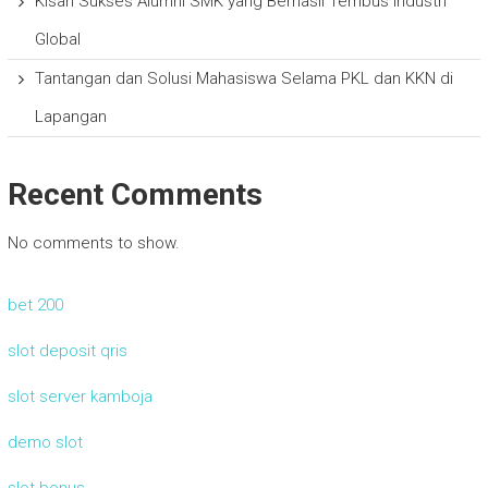
Kisah Sukses Alumni SMK yang Berhasil Tembus Industri
Global
Tantangan dan Solusi Mahasiswa Selama PKL dan KKN di
Lapangan
Recent Comments
No comments to show.
bet 200
slot deposit qris
slot server kamboja
demo slot
slot bonus