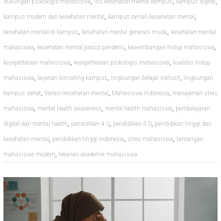
,
,
,
dukungan psikologis mahasiswa
isu kesehatan mental kampus
kampus digital
,
,
kampus modern dan kesehatan mental
kampus ramah kesehatan mental
,
,
kesehatan mental di kampus
kesehatan mental generasi muda
kesehatan mental
,
,
,
mahasiswa
kesehatan mental pasca pandemi
keseimbangan hidup mahasiswa
,
,
kesejahteraan mahasiswa
kesejahteraan psikologis mahasiswa
kualitas hidup
,
,
,
mahasiswa
layanan konseling kampus
lingkungan belajar inklusif
lingkungan
,
,
,
kampus sehat
literasi kesehatan mental
Mahasiswa Indonesia
manajemen stres
,
,
,
mahasiswa
mental health awareness
mental health mahasiswa
pembelajaran
,
,
,
digital dan mental health
pendidikan 4.0
pendidikan 5.0
pendidikan tinggi dan
,
,
,
kesehatan mental
pendidikan tinggi Indonesia
stres mahasiswa
tantangan
,
mahasiswa modern
tekanan akademik mahasiswa