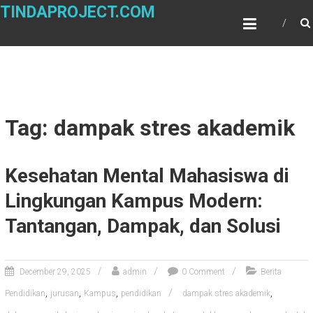
Skip
TINDAPROJECT.COM
to
content
Tag: dampak stres akademik
Kesehatan Mental Mahasiswa di
Lingkungan Kampus Modern:
Tantangan, Dampak, dan Solusi
December 29, 2025
admin
0 Comment
Berita
,
,
,
,
Pendidikan
jurusan
Kampus
pendidikan
dampak stres akademik