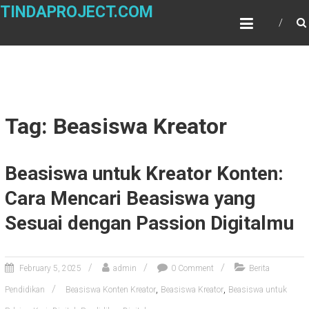
Skip
TINDAPROJECT.COM
to
content
Tag: Beasiswa Kreator
Beasiswa untuk Kreator Konten:
Cara Mencari Beasiswa yang
Sesuai dengan Passion Digitalmu
February 5, 2025
admin
0 Comment
Berita
,
,
Pendidikan
Beasiswa Konten Kreator
Beasiswa Kreator
Beasiswa untuk