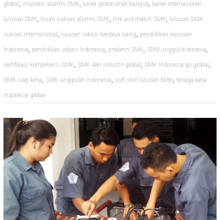
,
,
,
global
inspirasi alumni SMK
karier global anak bangsa
karier internasional
,
,
,
lulusan SMK
kisah sukses alumni SMK
link and match SMK
lulusan SMK
,
,
sukses internasional
lulusan vokasi berdaya saing
pendidikan kejuruan
,
,
,
,
Indonesia
pendidikan vokasi Indonesia
prakerin SMK
SDM unggul Indonesia
,
,
,
sertifikasi kompetensi SMK
SMK dan industri global
SMK Indonesia go global
,
,
,
SMK siap kerja
SMK unggulan Indonesia
soft skill lulusan SMK
tenaga kerja
Indonesia global