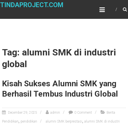
Skip
TINDAPROJECT.COM
to
content
Tag: alumni SMK di industri
global
Kisah Sukses Alumni SMK yang
Berhasil Tembus Industri Global
December 29, 2025
admin
0 Comment
Berita
,
,
Pendidikan
pendidikan
alumni SMK berprestasi
alumni SMK di industri