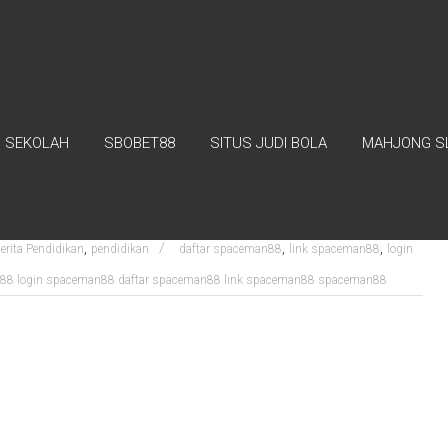
SEKOLAH
SBOBET88
SITUS JUDI BOLA
MAHJONG S
 Pendidikan Tahun Ini
,
,
,
erita Pendidikan
pendidikan
daftar spaceman88
link spaceman88
login
8 login spaceman88 daftar spaceman88 link spaceman88 spaceman88