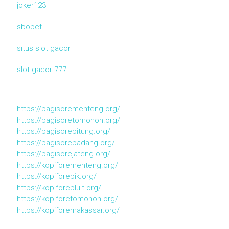
joker123
sbobet
situs slot gacor
slot gacor 777
https://pagisorementeng.org/
https://pagisoretomohon.org/
https://pagisorebitung.org/
https://pagisorepadang.org/
https://pagisorejateng.org/
https://kopiforementeng.org/
https://kopiforepik.org/
https://kopiforepluit.org/
https://kopiforetomohon.org/
https://kopiforemakassar.org/