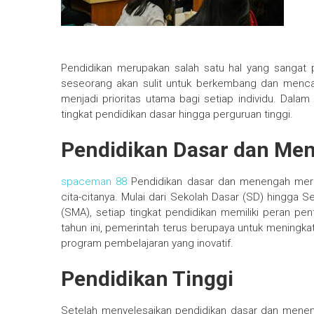
Pendidikan merupakan salah satu hal yang sangat 
seseorang akan sulit untuk berkembang dan mencap
menjadi prioritas utama bagi setiap individu. Dalam 
tingkat pendidikan dasar hingga perguruan tinggi.
Pendidikan Dasar dan Me
spaceman 88
Pendidikan dasar dan menengah meru
cita-citanya. Mulai dari Sekolah Dasar (SD) hingg
(SMA), setiap tingkat pendidikan memiliki peran p
tahun ini, pemerintah terus berupaya untuk meningka
program pembelajaran yang inovatif.
Pendidikan Tinggi
Setelah menyelesaikan pendidikan dasar dan meneng