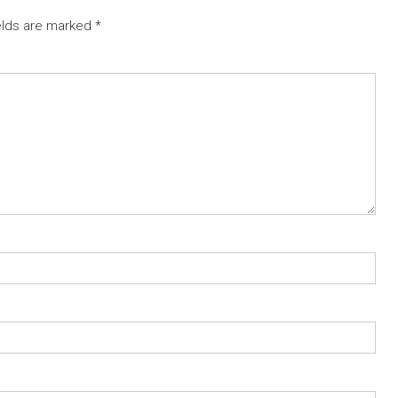
elds are marked
*