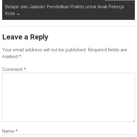
Belajar dari Jalanan: Pendidikan Praktis untuk Anak Pekerja
Kota
→
Leave a Reply
Your email address will not be published.
Required fields are
marked
*
Comment
*
Name
*