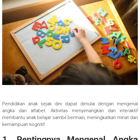
Pendidikan anak sejak dini dapat dimulai dengan mengenal
angka dan alfabet. Aktivitas menyenangkan dan interaktif
membantu anak belajar sambil bermain, meningkatkan minat dan
kemampuan kognitif.
1.
Pentingnya Mengenal Angka