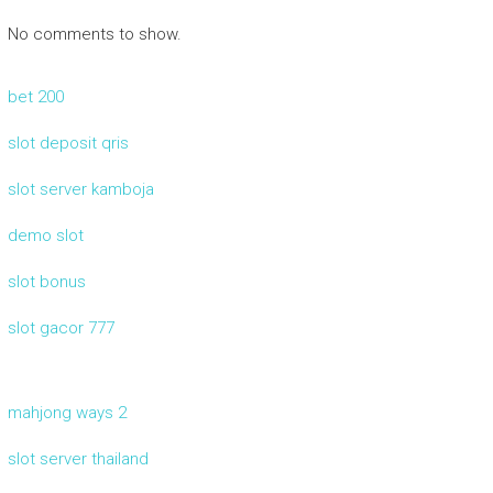
No comments to show.
bet 200
slot deposit qris
slot server kamboja
demo slot
slot bonus
slot gacor 777
mahjong ways 2
slot server thailand