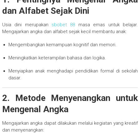
dan Alfabet Sejak Dini
Usia dini merupakan
sbobet 88
masa emas untuk belajar.
Mengajarkan angka dan alfabet sejak kecil membantu anak:
Mengembangkan kemampuan kognitif dan memori.
Meningkatkan keterampilan bahasa dan logika.
Menyiapkan anak menghadapi pendidikan formal di sekolah
dasar.
2.
Metode Menyenangkan untuk
Mengenal Angka
Mengajarkan angka dapat dilakukan melalui kegiatan yang kreatif
dan menyenangkan: