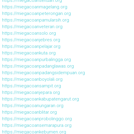
https://miegacoanseituan.org
https://miegacoanmagelang.org
https://miegacoanpeterongan.org
https://miegacoanpamularsih.org
https://miegacoanveteran.org
https://miegacoansolo.org
https://miegacoanjebres.org
https://miegacoanpelajar.org
https://miegacoankuta.org
https://miegacoanpurbalingga.org
https://miegacoanpadanglawas.org
https://miegacoanpadangsidempuan.org
https://miegacoanboyolali.org
https://miegacoansampit.org
https://miegacoanjepara.org
https://miegacoankabupatengarut.org
https://miegacoanungaran.org
https://miegacoanblitar.org
https://miegacoanprobolinggo.org
https://miegacoansemarapura.org
https://miegacoankebumen.org