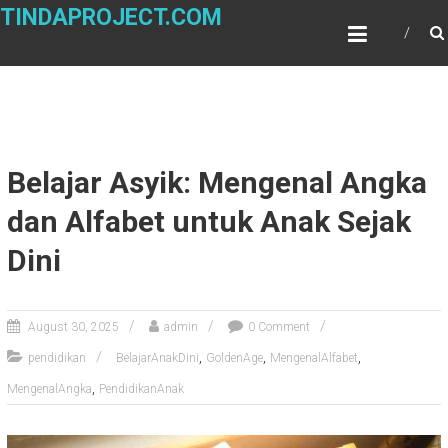
Skip
TINDAPROJECT.COM
to
content
Belajar Asyik: Mengenal Angka
dan Alfabet untuk Anak Sejak
Dini
August 30, 2025
admin
0 Comment
,
,
,
pendidikan
BelajarAnakDini
GoldenAge
MengenalAlfabet
,
MengenalAngka
PendidikanAnak